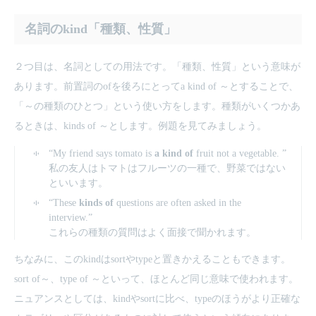
名詞のkind「種類、性質」
２つ目は、名詞としての用法です。「種類、性質」という意味が
あります。前置詞のofを後ろにとってa kind of ～とすることで、
「～の種類のひとつ」という使い方をします。種類がいくつかあ
るときは、kinds of ～とします。例題を見てみましょう。
“My friend says tomato is
a kind of
fruit not a vegetable. ”
私の友人はトマトはフルーツの一種で、野菜ではない
といいます。
“These
kinds of
questions are often asked in the
interview.”
これらの種類の質問はよく面接で聞かれます。
ちなみに、このkindはsortやtypeと置きかえることもできます。
sort of～、type of ～といって、ほとんど同じ意味で使われます。
ニュアンスとしては、kindやsortに比べ、typeのほうがより正確な