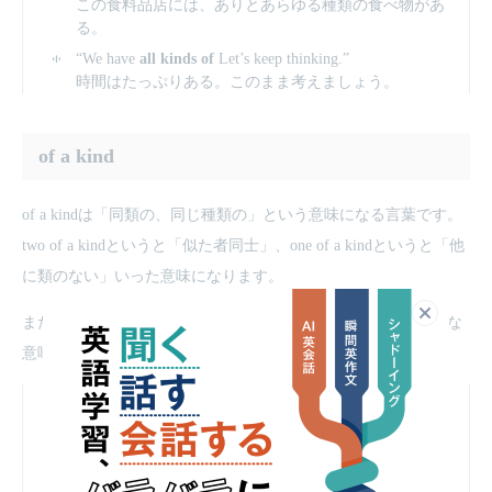
この食料品店には、ありとあらゆる種類の食べ物があ
る。
“We have
all kinds of
Let’s keep thinking.”
時間はたっぷりある。このまま考えましょう。
​of a kind
​of a kindは「同類の、同じ種類の」という意味になる言葉です。
two of a kindというと「似た者同士」、one of a kindというと「他
に類のない」いった意味になります。
閉じる
またof a kindには「名ばかりの、おそまつな」といった侮辱的な
意味もあるので、使い方には注意が必要です。
“They are
two of a kind
. That’s why they always argue
with one another.”
彼らは似た者同士だ。だからいつもお互い言い合いを
する。