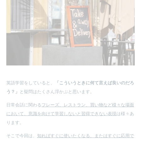
英語学習をしていると、
「こういうときに何て言えば良いのだろ
う？」
と疑問はたくさん浮かぶと思います。
日常会話に関わる
フレーズ、レストラン、買い物など様々な場面
において、意識を向けて学習しないと習得できない表現
は様々あ
ります。
そこで今回は、
知ればすぐに使いたくなる、またはすぐに応用で