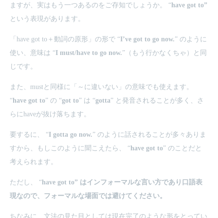
ますが、実はもう一つあるのをご存知でしょうか。 “
have got to”
という表現があります。
「have got to＋動詞の原形」の形で “
I’ve got to go now.
” のように
使い、意味は “
I must/have to go now.
”（もう行かなくちゃ）と同
じです。
また、mustと同様に「～に違いない」の意味でも使えます。
“
have got to
” の “
got to
” は “
gotta
” と発音されることが多く、さ
らにhaveが抜け落ちます。
要するに、 “
I gotta go now.
” のように話されることが多々ありま
すから、もしこのように聞こえたら、 “
have got to
” のことだと
考えられます。
ただし、 “
have got to”
はインフォーマルな言い方であり口語表
現なので、フォーマルな場面では避けてください。
ちなみに、文法の見た目としては現在完了のような形をとってい