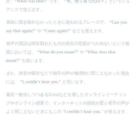
が、
“What was that?”
です。
「今、何て言ったの？」
というニュ
アンスで使えます。
単純に聞き取れなかったときに使われるフレーズで、
“Can you
say that again?”
や
“Come again?”
なども使えます。
相手の英語は聞き取れたものの発言の意図がつかめないという場
面においては、
“What do you mean?”
や
“What does that
mean?”
を使います。
また、雑音や騒音などで相手の声が物理的に聞こえなかった場合
には、
“I couldn’t hear you.”
と言います。
最近一般化しつつあるZoomなどを通したオンラインミーティン
グやオンライン授業で、インターネットの接続が悪く相手の声が
よく聞こえないときにもこの “
I couldn’t hear you.
” が使えます。