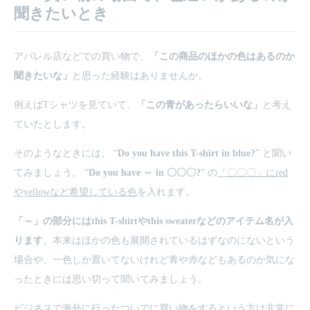
聞きたいとき
アパレル店などでの買い物で、
「この商品のほかの色はあるのか
聞きたいな」
と思った経験はありませんか。
例えばTシャツを見ていて、
「この青があったらいいな」
と考え
ていたとします。
そのようなときには、 “
Do you have this T-shirt in blue?
” と聞い
てみましょう。 “
Do you have ～ in 〇〇〇?
” の
「〇〇〇」にred
やyellowなど希望している色
を入れます。
「～」の部分にはthis T-shirtやthis sweaterなどのアイテム名が入
ります
。本来はほかの色も展開されているはずなのにないという
場合や、一色しか置いてないけれど青や赤などもあるのか気にな
ったときには思い切って聞いてみましょう。
ビジネスで海外に行ったついでに買い物をするという方は非常に