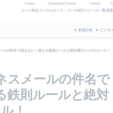
Course
Consultant/Coach
School
V
コース料金
コンサルタント・コーチ紹介
スクール一覧
受講
新着記事
ビジネ
ールの件名で悩まない！使える鉄則ルールと絶対避けたいNGルール！
ネスメールの件名で
る鉄則ルールと絶対
ール！