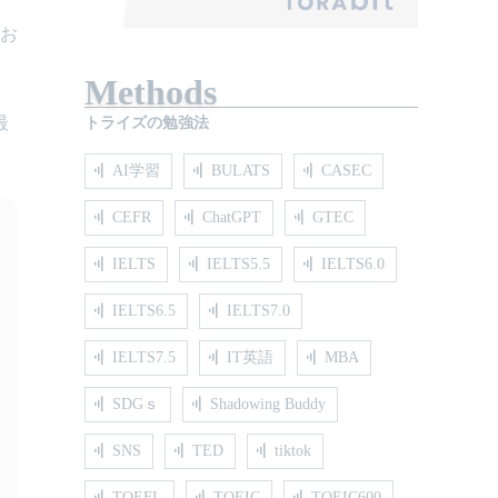
てお
Methods
最
トライズの勉強法
AI学習
BULATS
CASEC
CEFR
ChatGPT
GTEC
IELTS
IELTS5.5
IELTS6.0
IELTS6.5
IELTS7.0
IELTS7.5
IT英語
MBA
SDGｓ
Shadowing Buddy
SNS
TED
tiktok
TOEFL
TOEIC
TOEIC600