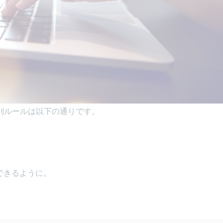
則ルールは以下の通りです。
。
できるように。