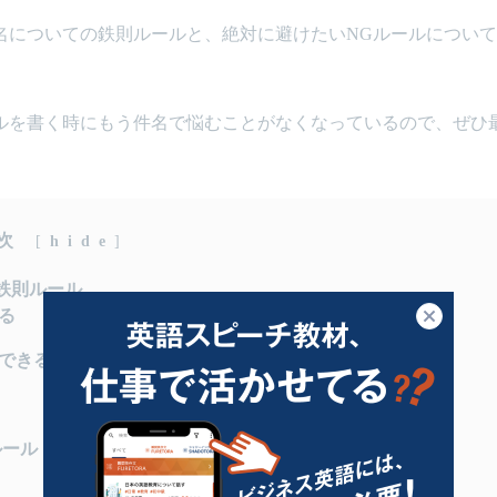
名についての鉄則ルールと、絶対に避けたいNGルールについ
ルを書く時にもう件名で悩むことがなくなっているので、ぜひ
次
[
hide
]
鉄則ルール
る
閉じる
できるように。
ルール