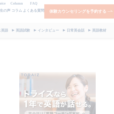
oice
Column
FAQ
生の声
コラム
よくある質問
体験カウンセリングを予約する
ス英語
英語試験
インタビュー
日常英会話
英語教材