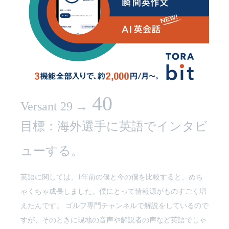
います。
杉澤伸章さん
プロキャディ
インタビュー
40
Versant 29 →
目標：海外選手に英語でインタビ
ューする。
英語に関しては、1年前の僕と今の僕を比較すると、めち
ゃくちゃ成長しました。僕にとって情報源がものすごく増
えたんです。 ゴルフ専門チャンネルで解説をしているので
すが、そのときに現地の音声や解説者の声など英語でしゃ