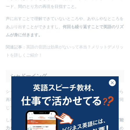
ード、間のとり方の再現を目指すこと。
声に出すことで理解できていないところや、あやふやなところを
あぶり出すことができますし、
何回も繰り返すことで英語のリズ
ムが身に付きます。
関連記事：
英語の音読は効果がないって本当？メリットデメリッ
トを詳しくご紹介！
シャドーイング
閉じる
シャドーイングは「耳から聞いた音を少し遅れてそのまま口から
再現する」という練習法です。期待できる効果は、音読とほぼ同
じです。
しかし
シャドーイングのほうが難度が高い分、よりリスニング能
力を鍛えることができます。
教材の内容を覚えるぐらいやり込め