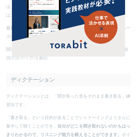
ば、ライティング力やスピーキング力も向上します。ポイント
は、すでにしっかり内容を理解した教材を何度も繰り返すこと。
最初はなかなかうまくできませんが、回数を重ねるうちにスムー
ズになり、リスニング力の向上が実感できます。
関連記事：
【初心者向け】シャドーイングとは？3つの効果と勉
強方法(やり方)を解説
ディクテーション
ディクテーションとは、「聞き取った音をそのまま書き取る」練
習法です。
「書き取る」という目的があることでシャドーイングよりさらに
集中して聴くことができ、
自分がどこを聞き取れないのかもはっ
きりわかるので、リスニング能力を鍛えることができます。
ポイ