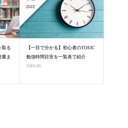
2022
を取る
【一目で分かる】初心者のTOEIC
考書ま
勉強時間目安を一覧表で紹介
TOEIC(R)