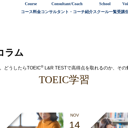
Course
Consultant/Coach
School
Voi
コース料金
コンサルタント・コーチ紹介
スクール一覧
受講
策コラム
®
。どうしたらTOEIC
L&R TESTで高得点を取れるのか、そ
TOEIC学習
NOV
14