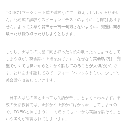
TOEICはマークシート式の試験なので、答えは1つしかありませ
ん。記述式の試験やスピーキングテストのように、別解はありま
せん。よって
文章や音声を一言一句逃さないように、完璧に聞き
取ったり読み取ったりしようとします。
しかし、実はこの完璧に聞き取ったり読み取ったりしようとして
しまう点が、英会話の上達を妨げます。なぜなら
英会話では、完
璧でなくても良いからとにかく話してみることが大切
だからで
す。とりあえず話してみて、フィードバックをもらい、少しずつ
英会話を改善していきます。
「日本人は他の国と比べても英語が苦手」とよく言われます。学
校の英語教育では、正解か不正解かにばかり着目してしまうの
で、TOEICと同じように「間違ってもいいから英語を話そう」と
いう考えが阻害されてしまいます。