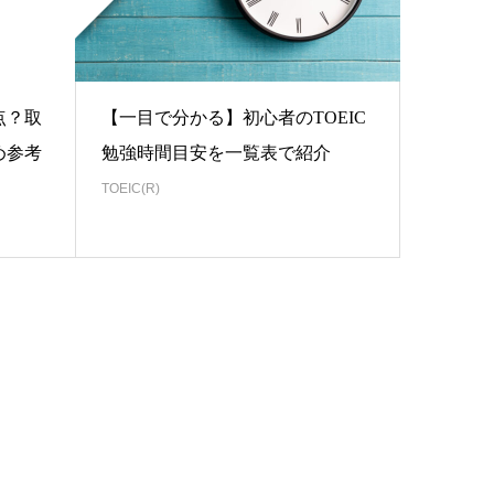
点？取
【一目で分かる】初心者のTOEIC
め参考
勉強時間目安を一覧表で紹介
TOEIC(R)