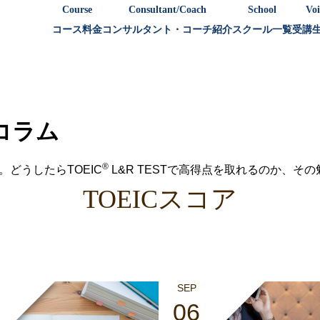
Course
Consultant/Coach
School
Voi
コース料金
コンサルタント・コーチ紹介
スクール一覧
受講
策コラム
®
。どうしたらTOEIC
L&R TESTで高得点を取れるのか、そ
TOEICスコア
SEP
06