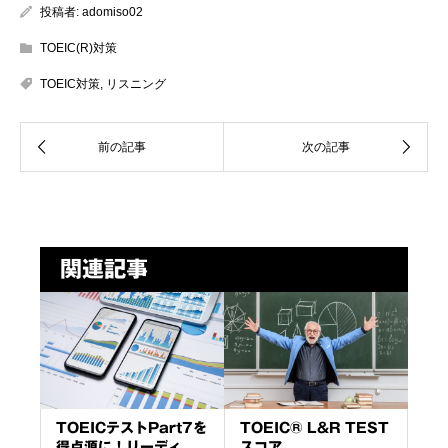
投稿者:
adomiso02
TOEIC(R)対策
TOEIC対策
,
リスニング
関連記事
TOEICテストPart7を
TOEIC® L&R TEST
得点源に！リーディ...
スコア...