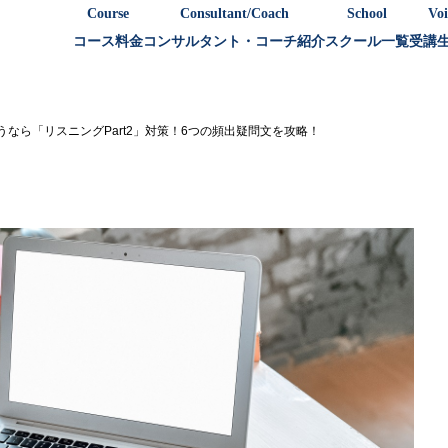
Course
Consultant/Coach
School
Voi
コース料金
コンサルタント・コーチ紹介
スクール一覧
受講
狙うなら「リスニングPart2」対策！6つの頻出疑問文を攻略！