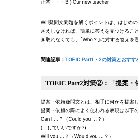
正答・・・B ) Our new teacher.
WH疑問文問題を解くポイントは、はじめ
さえしなければ、簡単に答えを見つけるこ
き取れなくても、｢Who？｣に対する答えを
関連記事：
TOEIC Part1・2の対策と
TOEIC Part2対策②：「提
提案・依頼疑問文とは、相手に何かを提案
提案・依頼の際によく使われる表現は以下
Can I …？（Could you …？）
(…していいですか?)
Will you …？（Would you …？）