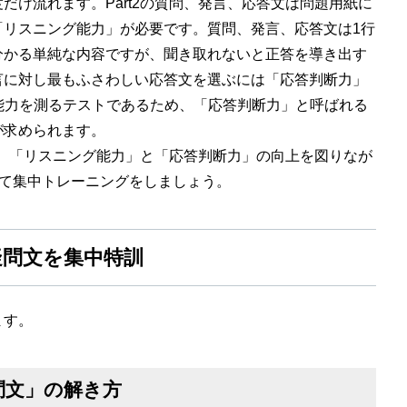
だけ流れます。Part2の質問、発言、応答文は問題用紙に
「リスニング能力」が必要です。質問、発言、応答文は1行
分かる単純な内容ですが、聞き取れないと正答を導き出す
言に対し最もふさわしい応答文を選ぶには「応答判断力」
ン能力を測るテストであるため、「応答判断力」と呼ばれる
が求められます。
なら、「リスニング能力」と「応答判断力」の向上を図りなが
てて集中トレーニングをしましょう。
出疑問文を集中特訓
ます。
H疑問文」の解き方