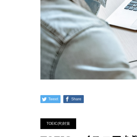
Tweet
Share
TOEIC(R)対策