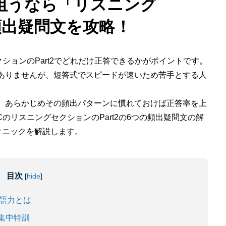
を狙うなら「リスニング
の頻出疑問文を攻略！
ションのPart2でどれだけ正答できるかがポイントです。
ではありませんが、短答式でスピードが速いため苦手とする人
ので、あらかじめその頻出パターンに慣れておけば正答率を上
CのリスニングセクションのPart2の6つの頻出疑問文の解
クニックを解説します。
目次
[
hide
]
英語力とは
を集中特訓