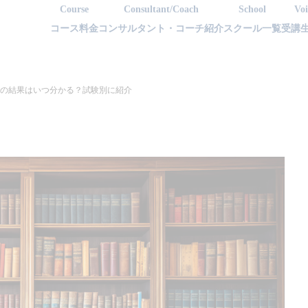
Course
Consultant/Coach
School
Voi
コース料金
コンサルタント・コーチ紹介
スクール一覧
受講
EICの結果はいつ分かる？試験別に紹介