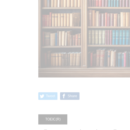
Tweet
Share
TOEIC(R)