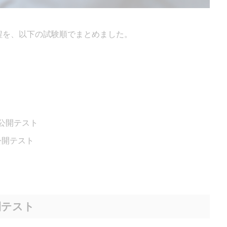
日程を、以下の試験順でまとめました。
ests公開テスト
sts公開テスト
g公開テスト