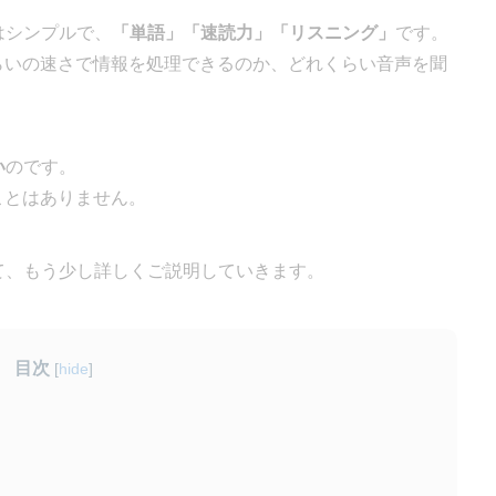
はシンプルで、
「単語」「速読力」「リスニング」
です。
らいの速さで情報を処理できるのか、どれくらい音声を聞
い
のです。
ことはありません。
いて、もう少し詳しくご説明していきます。
目次
[
hide
]