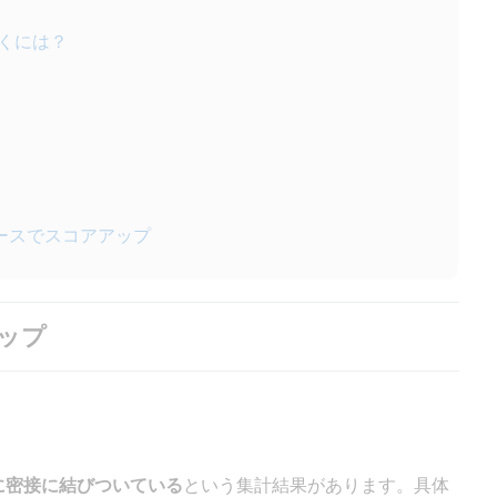
解くには？
コースでスコアアップ
アップ
に密接に結びついている
という集計結果があります。具体