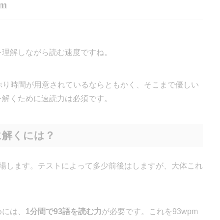
m
を理解しながら読む速度ですね。
っぷり時間が用意されているならともかく、そこまで優しい
を解くために速読力は必須です。
に解くには？
場します。テストによって多少前後はしますが、大体これ
めには、
1分間で93語を読む力
が必要です。これを93wpm