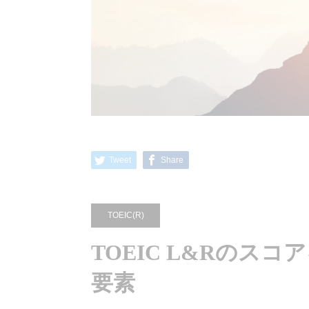
Tweet
Share
TOEIC(R)
TOEIC L&Rのス
要素