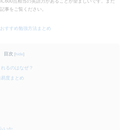
OEIC600点相当の英語力があることが望ましいです。まだ
下の記事をご覧ください。
度やおすすめ勉強方法まとめ
目次
[
hide
]
とされるのはなぜ？
難易度まとめ
らいか