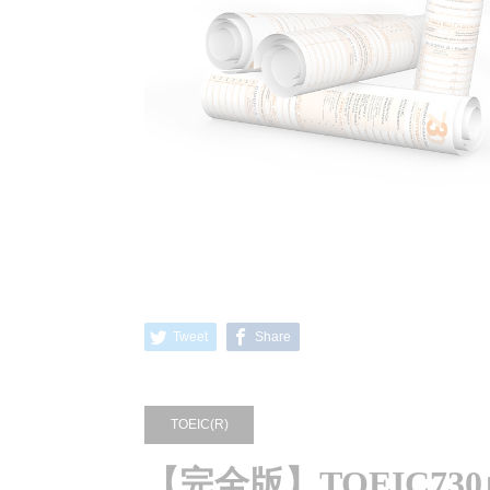
Tweet
Share
TOEIC(R)
【完全版】TOEIC7