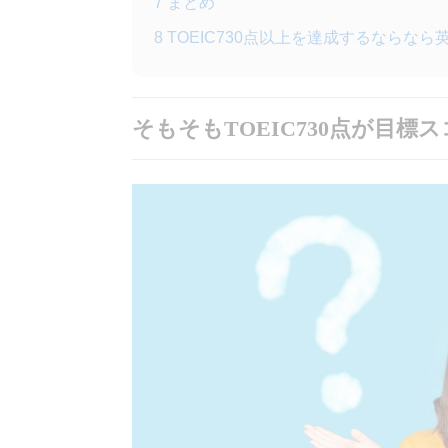
7
まとめ
8
TOEIC730点以上を達成するならな
そもそもTOEIC730点が目