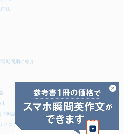
勉強法
を学習期間別に紹介
閉じる
選
II
 730点突破
 リスニング